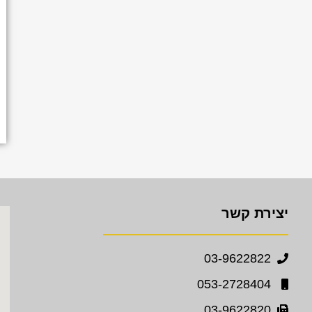
יצירת קשר
03-9622822
053-2728404
03-9622820