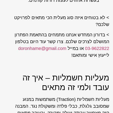
בעשרות אחוזים לעומת דורות קודמים.
> לא בטוחים איזה סוג מעלית הכי מתאים לפרויקט
שלכם?
> בדורון המחדש אנחנו מתמחים בהתאמת הפתרון
המושלם לצרכים שלכם. צרו קשר עוד היום בטלפון
03-9622822
או במייל
doronhame@gmail.com
לייעוץ אישי ומותאם!
מעליות חשמליות – איך זה
עובד ולמי זה מתאים
מעליות חשמליות (Traction) משתמשות במנוע
שמסובב גלגלת, כבלי פלדה ומשקולת נגד. המבנה
הזה מאפשר עבודה יעילה ומהירה, ובעיקר מתאים