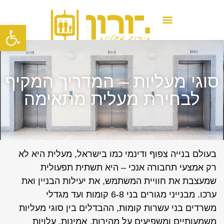
פתח סרגל
טיפים לתחזוקת מעלית
סוגי מעליות – המדריך המקיף
לבחירת מעלית מתאימה
בעולם בנייה צפוף ודינמי כמו בישראל, מעלית היא לא
רק אמצעי תחבורה אנכי – היא תשתית תפעולית
שמעצבת את חוויית המשתמש, את יעילות הבניין ואת
ערכו. מבנייני מגורים בני 6-8 קומות ועד מגדלי
משרדים בני עשרות קומות, ההבדלים בין סוגי מעליות
משמעותיים ומשפיעים על מהירות, אמינות, עלויות