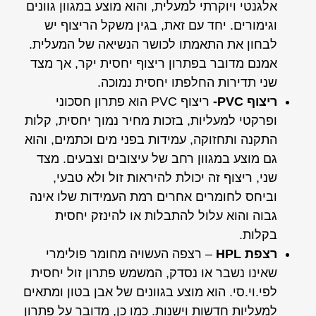
אלגנטי ויוקרתי למעלית, והוא מוצע במגוון גוונים
וגימורים. יחד עם זאת, בגין משקל הריצוף יש
לבחון את התאמתו לכושר הנשיאה של המעלית.
אמנם מדובר בפתרון ריצוף יחסית יקר, אך מצד
שני תדירות החלפתו יחסית נמוכה.
ריצוף PVC-
ריצוף PVC הוא פתרון חסכוני
ופרקטי למעליות, בזכות מחיר נמוך יחסית, קלות
התקנה ותחזוקה, עמידות בפני מים וכתמים, והוא
גם מוצע במגוון רחב של עיצובים וצבעים. מצד
שני, ריצוף זה יכולת להיראות זול ולא טבעי,
וביחס לחומרים אחרים רמת העמידות שלו אינה
גבוה והוא עלול להתבלות או להינזק יחסית
בקלות.
רצפת HPL
– רצפה העשויה מחומר פולימרי
שאינו נשבר או נסדק, המשמש פתרון זול יחסית
לפי.וי.סי. הוא מוצע בגוונים של אבן בטון ומתאים
למעליות חדשות וישנות. כמו כן, מדובר על פתרון